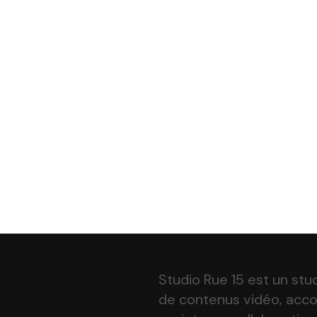
Notre Histoire
Travailler Ensemble
Job
10 Ans
Studio Rue 15 est un stu
de contenus vidéo, acc