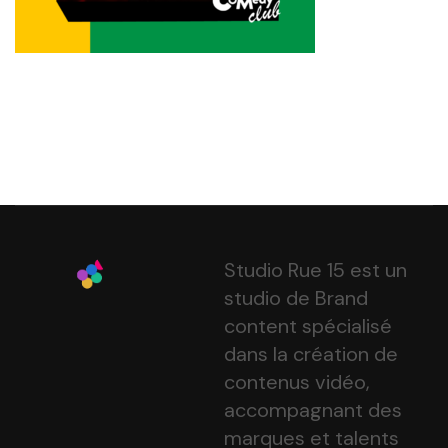
Studio Rue 15 est un
studio de Brand
content spécialisé
dans la création de
contenus vidéo,
accompagnant des
marques et talents