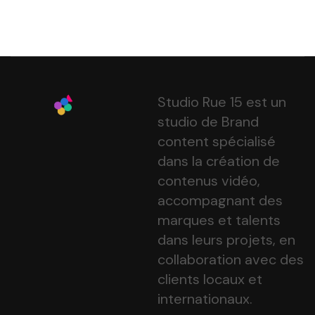
Studio Rue 15 est un
studio de Brand
content spécialisé
dans la création de
contenus vidéo,
accompagnant des
marques et talents
dans leurs projets, en
collaboration avec des
clients locaux et
internationaux.