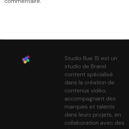
commentaire.
Studio Rue 15 est un
studio de Brand
content spécialisé
dans la création de
contenus vidéo,
accompagnant des
marques et talents
dans leurs projets, en
collaboration avec des