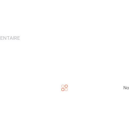
Notre Histoire
Travailler Ensemble
Job
10 Ans
ENTAIRE
No