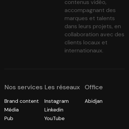
contenus vidéo,
accompagnant des
marques et talents
dans leurs projets, en
collaboration avec des
clients locaux et
internationaux.
Nos services
Les réseaux
Office
Brand content
Instagram
Abidjan
Média
Linkedin
Pub
YouTube