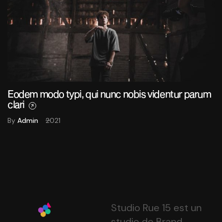
odem modo typi, qui nunc nobis videntur parum
lari
By
Admin
2021
Studio Rue 15 est un
studio de Brand