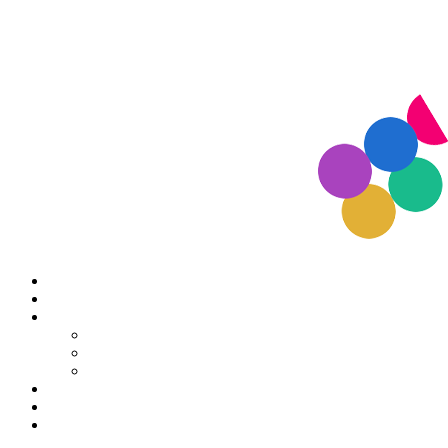
Accueil
Notre histoire
Travailler ensemble
Média
Pub
Brand content
Job
10 ans
Contact