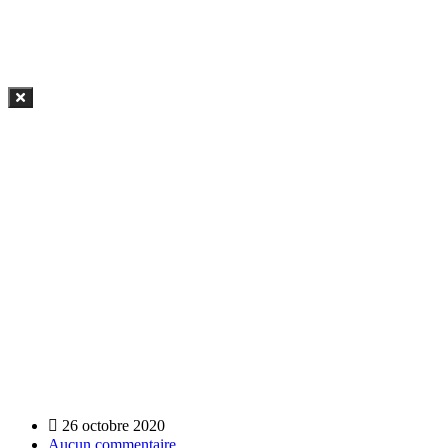
Contactez-nous
La villa Studio Rue 15
info@lesstudiosrue15.com
+225 0104415967
26 octobre 2020
Aucun commentaire